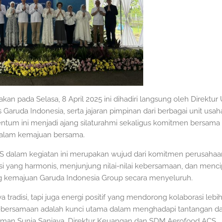
kan pada Selasa, 8 April 2025 ini dihadiri langsung oleh Direktu
 Garuda Indonesia, serta jajaran pimpinan dari berbagai unit us
ntum ini menjadi ajang silaturahmi sekaligus komitmen bersam
s dalam kemajuan bersama.
S dalam kegiatan ini merupakan wujud dari komitmen perusahaa
yang harmonis, menjunjung nilai-nilai kebersamaan, dan menci
 kemajuan Garuda Indonesia Group secara menyeluruh.
 tradisi, tapi juga energi positif yang mendorong kolaborasi lebih
bersamaan adalah kunci utama dalam menghadapi tantangan dan
oman Sunia Sanjaya, Direktur Keuangan dan SDM Aerofood ACS.