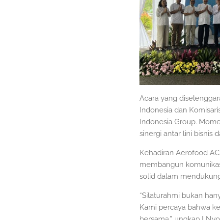
Acara yang diselenggara
Indonesia dan Komisaris
Indonesia Group. Mome
sinergi antar lini bisni
Kehadiran Aerofood AC
membangun komunikasi 
solid dalam mendukung
“Silaturahmi bukan hanya
Kami percaya bahwa ke
bersama,” ungkap I Ny