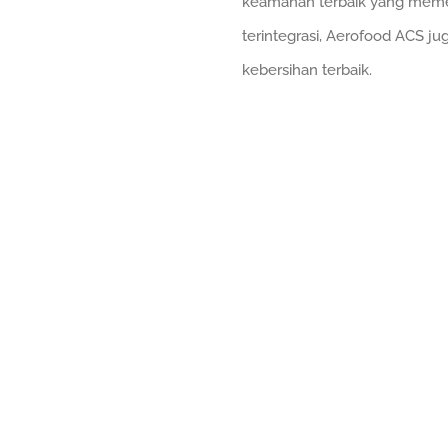
keamanan terbaik yang meme
terintegrasi, Aerofood ACS j
kebersihan terbaik.