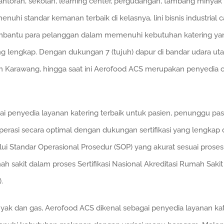
kantoran, sekolah, learning center, pergudangan, tambang minyak
nuhi standar kemanan terbaik di kelasnya, lini bisnis industrial
bantu para pelanggan dalam memenuhi kebutuhan katering yang m
lengkap. Dengan dukungan 7 (tujuh) dapur di bandar udara utam
 dan Karawang, hingga saat ini Aerofood ACS merupakan penyedia
i penyedia layanan katering terbaik untuk pasien, penunggu pasi
perasi secara optimal dengan dukungan sertifikasi yang lengkap 
ui Standar Operasional Prosedur (SOP) yang akurat sesuai proses
 sakit dalam proses Sertifikasi Nasional Akreditasi Rumah Sakit
.
nyak dan gas, Aerofood ACS dikenal sebagai penyedia layanan ka