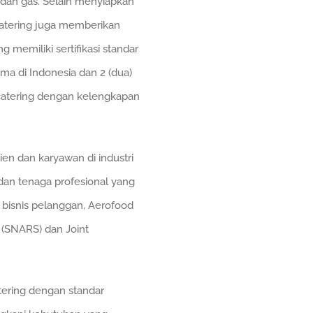
 dan gas. Selain menyiapkan
 catering juga memberikan
emiliki sertifikasi standar
a di Indonesia dan 2 (dua)
 catering dengan kelengkapan
en dan karyawan di industri
dan tenaga profesional yang
 bisnis pelanggan, Aerofood
 (SNARS) dan Joint
tering dengan standar