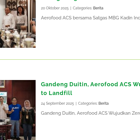
20 Oktober 2025
|
Categories:
Berita
Aerofood ACS bersama Satgas MBG Kadin Indones
Gandeng Duitin, Aerofood ACS W
to Landfill
24 September 2025
|
Categories:
Berita
Gandeng Duitin, Aerofood ACS Wujudkan Zero Wa