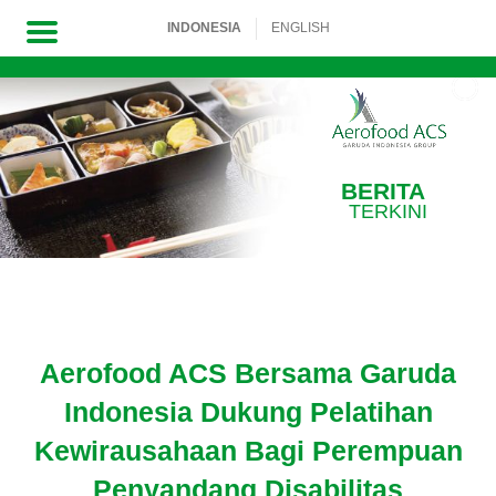
INDONESIA
ENGLISH
Skip
to
content
BERITA
TERKINI
Aerofood ACS Bersama Garuda
Indonesia Dukung Pelatihan
Kewirausahaan Bagi Perempuan
Penyandang Disabilitas