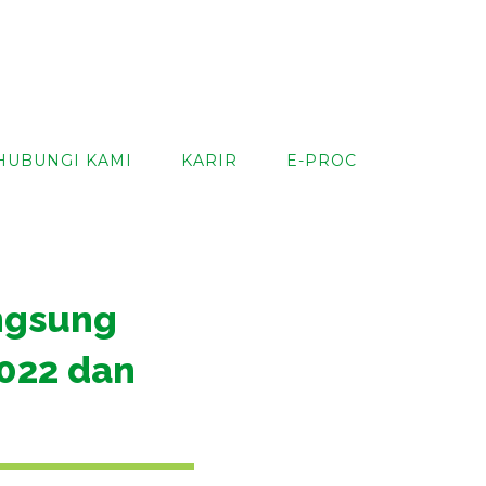
HUBUNGI KAMI
KARIR
E-PROC
ngsung
2022 dan