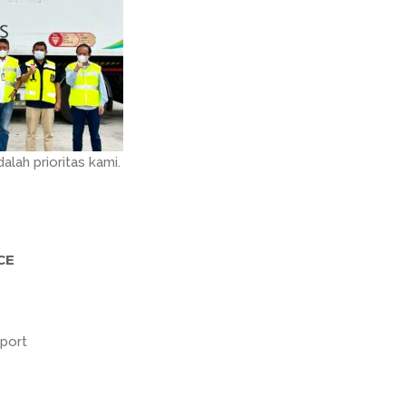
lah prioritas kami.
CE
rport