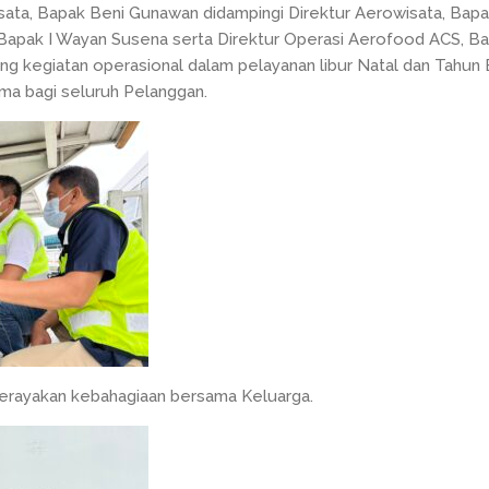
ata, Bapak Beni Gunawan didampingi Direktur Aerowisata, Bapa
apak I Wayan Susena serta Direktur Operasi Aerofood ACS, Bap
ng kegiatan operasional dalam pelayanan libur Natal dan Tahun
ma bagi seluruh Pelanggan.
merayakan kebahagiaan bersama Keluarga.